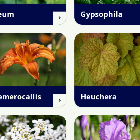
eum
Gypsophila
emerocallis
Heuchera