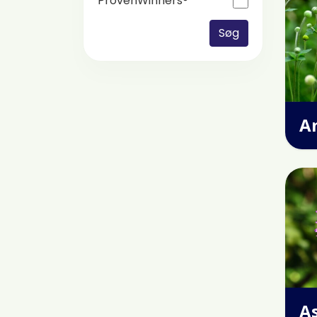
ProvenWinners®
Søg
A
A