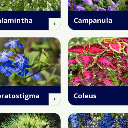
alamintha
Campanula
eratostigma
Coleus