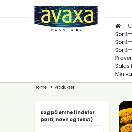
U
Sortim
Sortim
Sortim
Prove
Salgs
Min va
Home
Produkter
søg på emne (indefor
parti, navn og tekst)