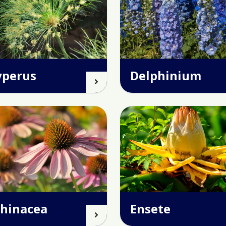
yperus
Delphinium
chinacea
Ensete