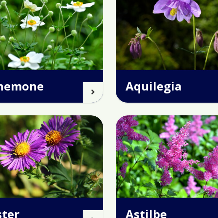
nemone
Aquilegia
ster
Astilbe