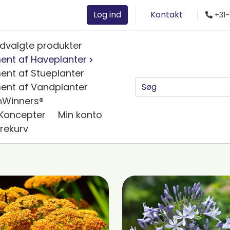
Log ind
Kontakt
+31-
dvalgte produkter
ent af Haveplanter
ent af Stueplanter
ent af Vandplanter
nWinners®
 Koncepter
Min konto
rekurv