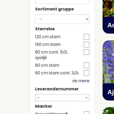
Sortiment gruppe
Ac
Størrelse
120 cm stam
150 cm stam
60 cm cont. 5,0L
spaljé
60 cm stam
60 cm stam cont. 3,0L
vis mere
Leverandørnummer
A
-
Mærker