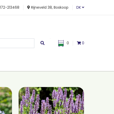
172-213468
Rijneveld 38, Boskoop
DK
0
0