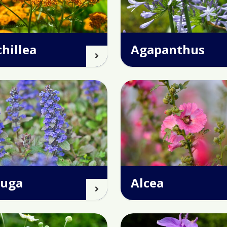
hillea
Agapanthus
juga
Alcea