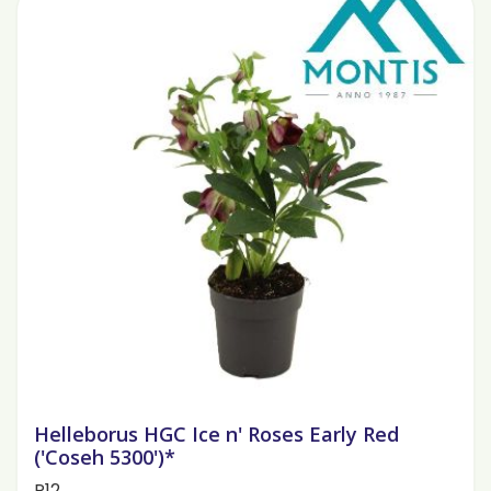
Helleborus HGC Ice n' Roses Early Red
('Coseh 5300')*
P12