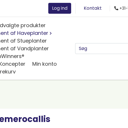
Log ind
Kontakt
+31-
dvalgte produkter
ent af Haveplanter
ent af Stueplanter
ent af Vandplanter
nWinners®
 Koncepter
Min konto
rekurv
emerocallis