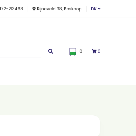
172-213468
Rijneveld 38, Boskoop
DK
0
0