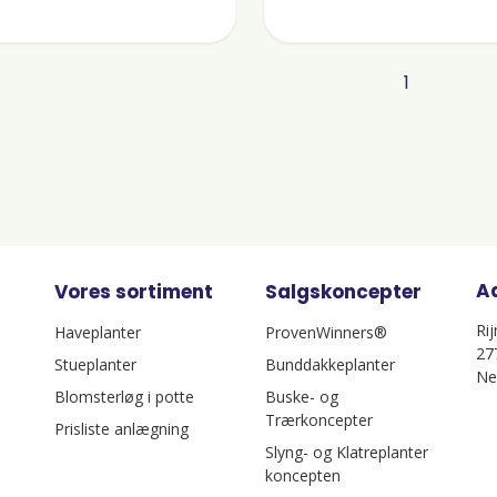
1
A
Vores sortiment
Salgskoncepter
Ri
Haveplanter
ProvenWinners®
27
Stueplanter
Bunddakkeplanter
Ne
Blomsterløg i potte
Buske- og
Trærkoncepter
Prisliste anlægning
Slyng- og Klatreplanter
koncepten