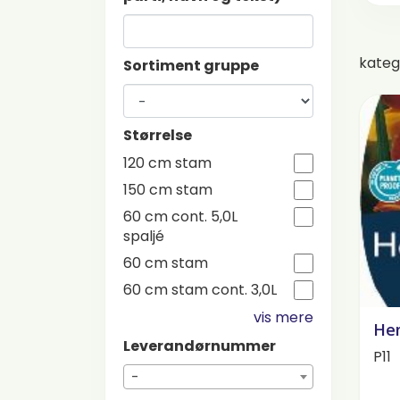
kateg
Sortiment gruppe
Størrelse
120 cm stam
150 cm stam
60 cm cont. 5,0L
spaljé
60 cm stam
60 cm stam cont. 3,0L
vis mere
Hem
Leverandørnummer
P11
-