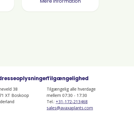
Mere information
dresseoplysninger
Tilgængelighed
jneveld 38
Tilgængelig alle hverdage
71 XT Boskoop
mellem 07:30 - 17:30
derland
Tel.:
+31-172-213468
sales@avaxaplants.com