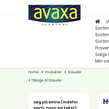
U
Sortim
Sortim
Sortim
Prove
Salgs
Min va
Home
Produkter
Stauder
Tilbage til Stauder
H
søg på emne (indefor
parti, navn og tekst)