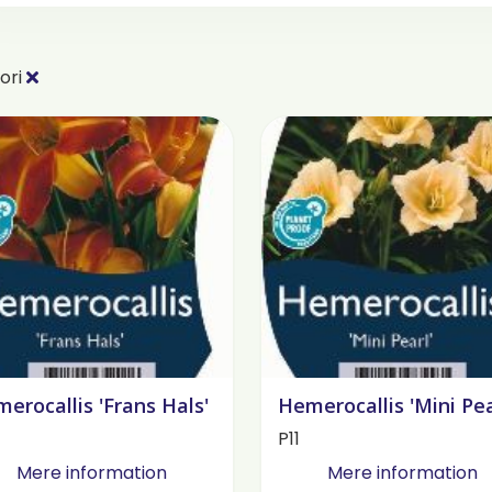
ori
erocallis 'Frans Hals'
Hemerocallis 'Mini Pea
P11
Mere information
Mere information