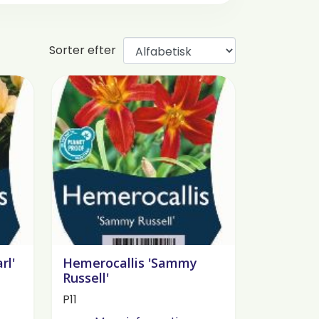
Sorter efter
rl'
Hemerocallis 'Sammy
Russell'
P11