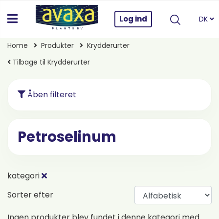
Log ind
DK
Home
Produkter
Krydderurter
Tilbage til Krydderurter
Åben filteret
Petroselinum
kategori
Sorter efter
Ingen produkter blev fundet i denne kategori med