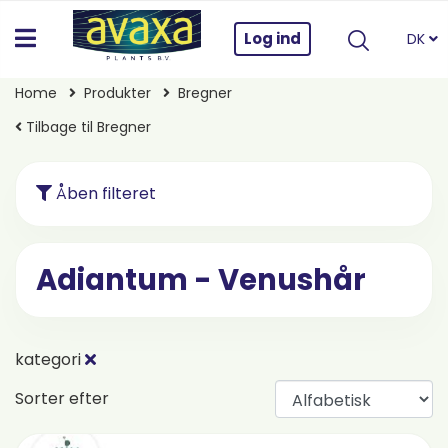
Log ind
DK
Home
Produkter
Bregner
Tilbage til Bregner
Åben filteret
Adiantum - Venushår
kategori
Sorter efter