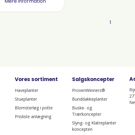
Mere information
1
A
Vores sortiment
Salgskoncepter
Ri
Haveplanter
ProvenWinners®
27
Stueplanter
Bunddakkeplanter
Ne
Blomsterløg i potte
Buske- og
Trærkoncepter
Prisliste anlægning
Slyng- og Klatreplanter
koncepten