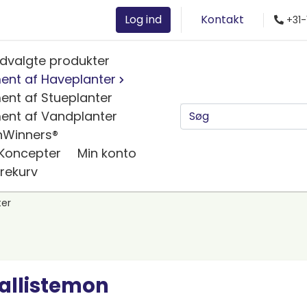
Log ind
Kontakt
+31-
dvalgte produkter
ent af Haveplanter
ent af Stueplanter
ent af Vandplanter
nWinners®
 Koncepter
Min konto
rekurv
er
allistemon