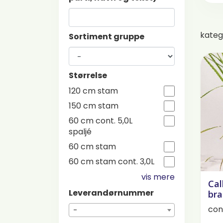
kateg
Sortiment gruppe
Størrelse
120 cm stam
150 cm stam
60 cm cont. 5,0L
spaljé
60 cm stam
60 cm stam cont. 3,0L
vis mere
Cal
Leverandørnummer
bra
cont
-