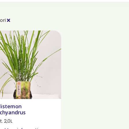
ori
listemon
chyandrus
. 2,0L