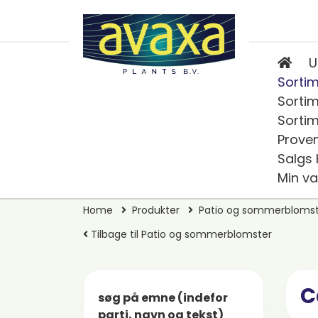
U
Sortim
Sortim
Sortim
Prove
Salgs
Min va
Home
Produkter
Patio og sommerblomst
Tilbage til Patio og sommerblomster
C
søg på emne (indefor
parti, navn og tekst)