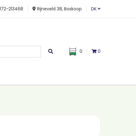
172-213468
Rijneveld 38, Boskoop
DK
0
0