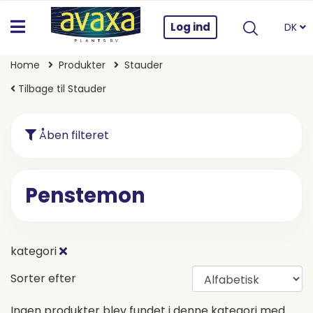
Log ind
DK
Home
Produkter
Stauder
Tilbage til Stauder
Åben filteret
Penstemon
kategori
Sorter efter
Ingen produkter blev fundet i denne kategori med